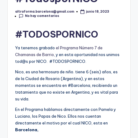
altraforma.barcelona@gmail.com
junio 18, 2023
Publicado
No hay comentarios
por
#TODOSPORNICO
Ya tenemos grabado
el Programa Número 7
de
Chamanas de Barrio
, y en esta oportunidad nos unimos
tod@s por NICO. #TODOSPORNICO.
Nico, es una hermosura de niño. tiene 6 (seis) años, es
de la Ciudad de Rosario (Argentina), y en estos
momentos se encuentra en #Barcelona, recibiendo un
tratamiento que no existe en Argentina, y es vital para
su vida.
En el Programa hablamos directamente con Pamela y
Luciano, los Papas de Nico. Ellos nos cuentan
directamente el motivo por el cual NICO, esta en
Barcelona,