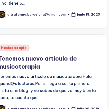
niño. tiene 6…
junio 18, 2023
altraforma.barcelona@gmail.com
ublicado
or
Publicado
Musicoterapia
en
Tenemos nuevo artículo de
musicoterapia
Tenemos nuevo artículo de musicoterapia Hola
querid@s lectores:Por si llega a ser tu primera
visita a mi blog, y no sabes de que va muy bien la
cosa, te cuento que…
julio 29, 2019
altraforma.barcelona@gmail.com