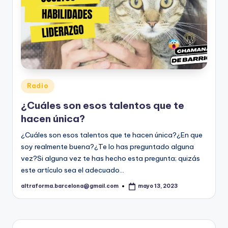
Publicado
Radio
en
¿Cuáles son esos talentos que te
hacen única?
¿Cuáles son esos talentos que te hacen única?¿En que
soy realmente buena?¿Te lo has preguntado alguna
vez?Si alguna vez te has hecho esta pregunta; quizás
este artículo sea el adecuado…
altraforma.barcelona@gmail.com
mayo 13, 2023
Publicado
por