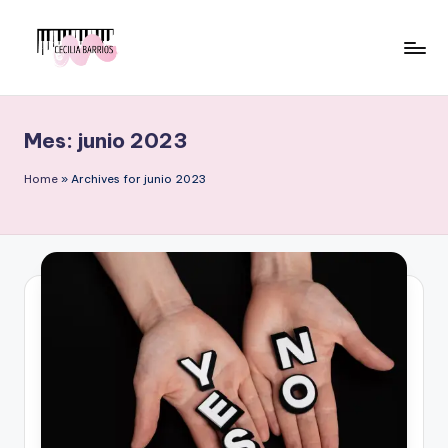
Saltar
al
C
Psicoterapia
contenido
y
e
arte
Mes:
junio 2023
c
ili
Home
»
Archives for junio 2023
a
B
a
r
ri
o
s