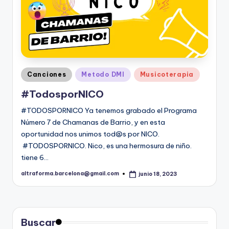
Publicado
Canciones
Metodo DMI
Musicoterapia
en
#TodosporNICO
#TODOSPORNICO Ya tenemos grabado el Programa
Número 7 de Chamanas de Barrio, y en esta
oportunidad nos unimos tod@s por NICO.
#TODOSPORNICO. Nico, es una hermosura de niño.
tiene 6…
altraforma.barcelona@gmail.com
junio 18, 2023
Publicado
por
Buscar